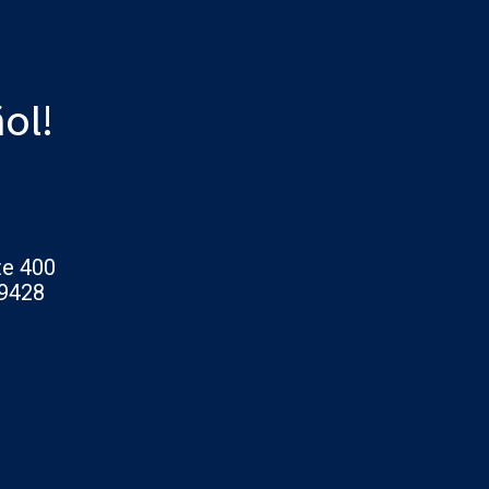
ol!
ite 400
9428