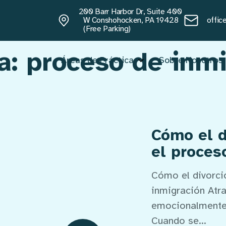
200 Barr Harbor Dr, Suite 400
W Conshohocken, PA 19428
offic
(Free Parking)
a:
proceso de inmi
Sobre Nosotros
Áreas de Práctica
Cómo el d
el proces
Cómo el divorci
inmigración Atra
emocionalmente d
Cuando se...