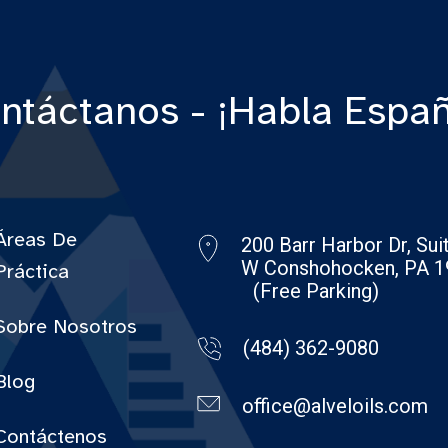
ntáctanos - ¡Habla Españ
Áreas De
200 Barr Harbor Dr, Su
W Conshohocken, PA 1
Práctica
(Free Parking)
Sobre Nosotros
(484) 362-9080
Blog
office@alveloils.com
Contáctenos