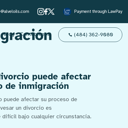
e@alveloils.com
Payment through LawPay
gración
Blog
Contáctenos
(484) 362-9080
ivorcio puede afectar
o de inmigración
o puede afectar su proceso de
vesar un divorcio es
ifícil bajo cualquier circunstancia.