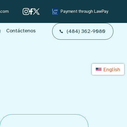
s.com
Payment through LawPay
g
Contáctenos
(484) 362-9080
English