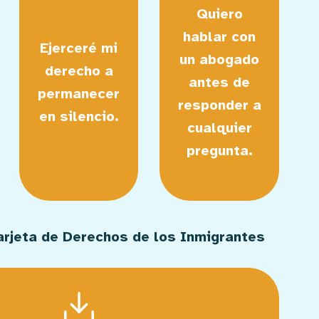
Quiero
hablar con
Ejerceré mi
un abogado
derecho a
antes de
permanecer
responder a
en silencio.
cualquier
pregunta.
arjeta de Derechos de los Inmigrantes