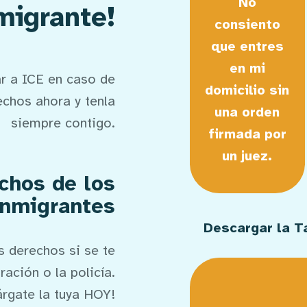
No
migrante!
consiento
que entres
en mi
r a ICE en caso de
domicilio sin
echos ahora y tenla
una orden
siempre contigo.
firmada por
un juez.
echos de los
inmigrantes
Descargar la T
s derechos si se te
ación o la policía.
rgate la tuya HOY!