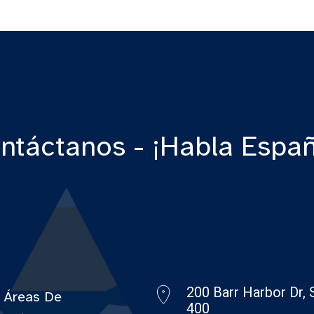
ntáctanos - ¡Habla Españ
200 Barr Harbor Dr, 
Áreas De
400