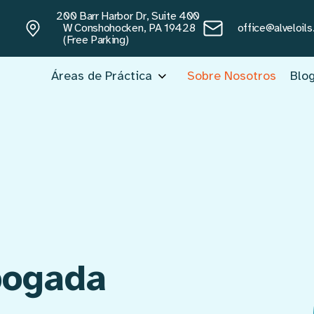
200 Barr Harbor Dr, Suite 400
W Conshohocken, PA 19428
office@alveloil
(Free Parking)
Sobre Nosotros
Blo
Áreas de Práctica
bogada