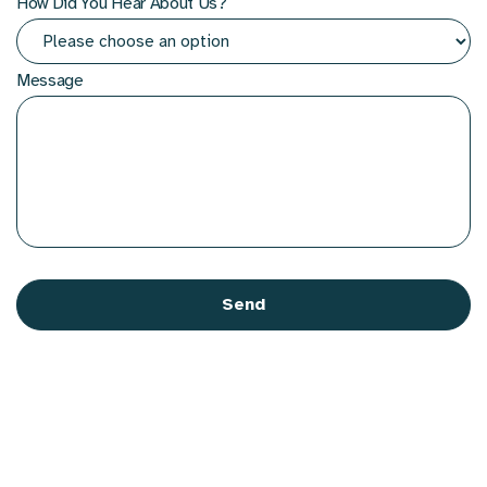
How Did You Hear About Us?
Message
CAPTCHA