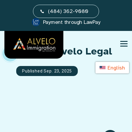
Skip
(484) 362-9080
to
content
Payment through LawPay
Autor:
Alvelo Legal
English
Published Sep. 23, 2025